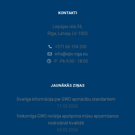
KONTAKTI
Liepājas iela 34,
Rīga, Latvija, LV-1002
+371 66 154 330
info@iqtc-riga.eu
P - Pk 9:00 - 18:00
JAUNĀKĀS ZIŅAS
Svarīga informācija par GWO apmācību standartiem
11.03.2026
Veiksmīga GWO revīzija apstiprina mūsu apņemšanos
nodrošināt kvalitāti
04.03.2026