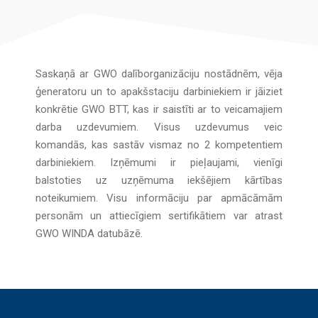
Saskaņā ar GWO dalīborganizāciju nostādnēm, vēja
ģeneratoru un to apakšstaciju darbiniekiem ir jāiziet
konkrētie GWO BTT, kas ir saistīti ar to veicamajiem
darba uzdevumiem. Visus uzdevumus veic
komandās, kas sastāv vismaz no 2 kompetentiem
darbiniekiem. Izņēmumi ir pieļaujami, vienīgi
balstoties uz uzņēmuma iekšējiem kārtības
noteikumiem. Visu informāciju par apmācāmām
personām un attiecīgiem sertifikātiem var atrast
GWO WINDA datubāzē.