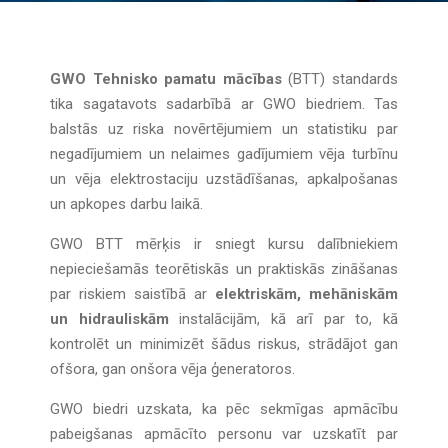
GWO Tehnisko pamatu mācības
(BTT) standards
tika sagatavots sadarbībā ar GWO biedriem. Tas
balstās uz riska novērtējumiem un statistiku par
negadījumiem un nelaimes gadījumiem vēja turbīnu
un vēja elektrostaciju uzstādīšanas, apkalpošanas
un apkopes darbu laikā.
GWO BTT mērķis ir sniegt kursu dalībniekiem
nepieciešamās teorētiskās un praktiskās zināšanas
par riskiem saistībā ar
elektriskām, mehāniskām
un hidrauliskām
instalācijām, kā arī par to, kā
kontrolēt un minimizēt šādus riskus, strādājot gan
ofšora, gan onšora vēja ģeneratoros.
GWO biedri uzskata, ka pēc sekmīgas apmācību
pabeigšanas apmācīto personu var uzskatīt par