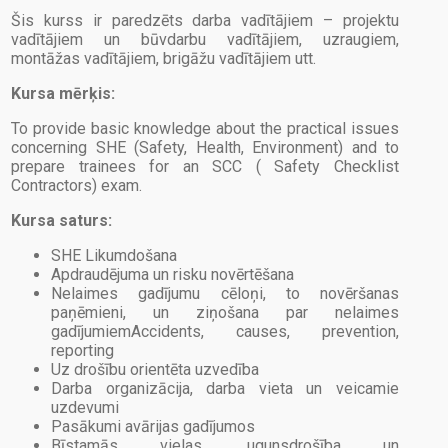
Šis kurss ir paredzēts darba vadītājiem – projektu
vadītājiem un būvdarbu vadītājiem, uzraugiem,
montāžas vadītājiem, brigāžu vadītājiem utt.
Kursa mērķis:
To provide basic knowledge about the practical issues
concerning SHE (Safety, Health, Environment) and to
prepare trainees for an SCC ( Safety Checklist
Contractors) exam.
Kursa saturs:
SHE Likumdošana
Apdraudējuma un risku novērtēšana
Nelaimes gadījumu cēloņi, to novēršanas
paņēmieni, un ziņošana par nelaimes
gadījumiemAccidents, causes, prevention,
reporting
Uz drošību orientēta uzvedība
Darba organizācija, darba vieta un veicamie
uzdevumi
Pasākumi avārijas gadījumos
Bīstamās vielas, ugunsdrošība un