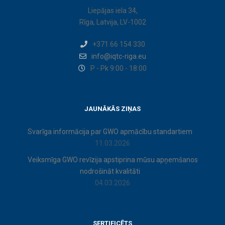
Liepājas iela 34,
Rīga, Latvija, LV-1002
+371 66 154 330
info@iqtc-riga.eu
P - Pk 9:00 - 18:00
JAUNĀKĀS ZIŅAS
Svarīga informācija par GWO apmācību standartiem
11.03.2026
Veiksmīga GWO revīzija apstiprina mūsu apņemšanos
nodrošināt kvalitāti
04.03.2026
SERTIFICĒTS