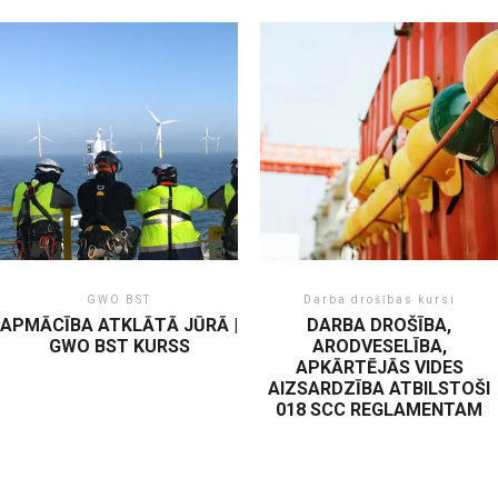
GWO BST
Darba drošības kursi
APMĀCĪBA ATKLĀTĀ JŪRĀ |
DARBA DROŠĪBA,
GWO BST KURSS
ARODVESELĪBA,
APKĀRTĒJĀS VIDES
AIZSARDZĪBA ATBILSTOŠI
018 SCC REGLAMENTAM