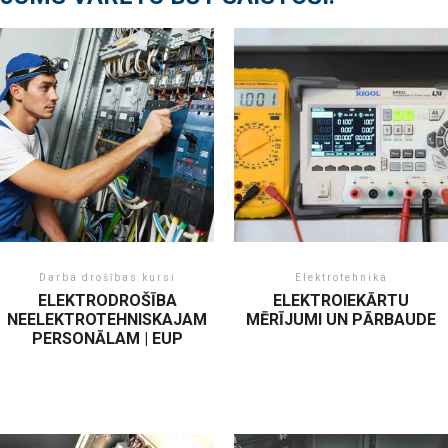
Darba drošības kursi
Elektrotehnika
ELEKTRODROŠĪBA
ELEKTROIEKĀRTU
NEELEKTROTEHNISKAJAM
MĒRĪJUMI UN PĀRBAUDE
PERSONĀLAM | EUP