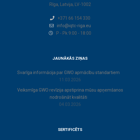
Rīga, Latvija, LV-1002
+371 66 154 330
info@iqtc-riga.eu
P - Pk 9:00 - 18:00
JAUNĀKĀS ZIŅAS
Svarīga informācija par GWO apmācību standartiem
11.03.2026
Veiksmīga GWO revīzija apstiprina mūsu apņemšanos
nodrošināt kvalitāti
04.03.2026
SERTIFICĒTS