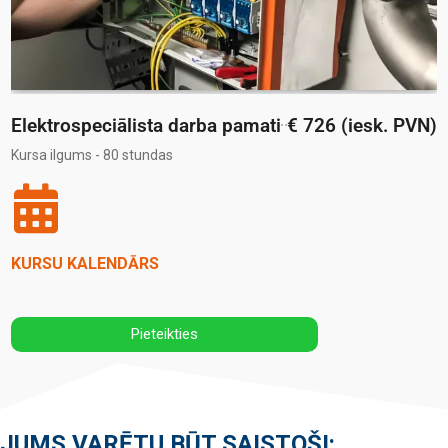
Elektrospeciālista darba pamati
€ 726 (iesk. PVN)
Kursa ilgums - 80 stundas
KURSU KALENDĀRS
Pieteikties
JUMS VARĒTU BŪT SAISTOŠI: