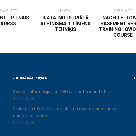
GWO BTT
IRATA
GWO ART
BTT PILNAIS
IRATA INDUSTRIĀLĀ
NACELLE, TOW
KURSS
ALPĪNISMA 1. LĪMEŅA
BASEMENT RE
TEHNIĶIS
TRAINING | GW
COURSE
JAUNĀKĀS ZIŅAS
S
Svarīga informācija par GWO apmācību standartiem
11.03.2026
Veiksmīga GWO revīzija apstiprina mūsu apņemšanos
nodrošināt kvalitāti
04.03.2026