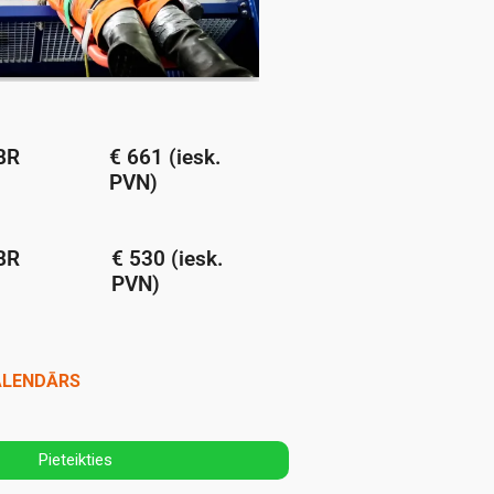
BR
€ 661 (iesk.
PVN)
BR
€ 530 (iesk.
PVN)
ALENDĀRS
Pieteikties