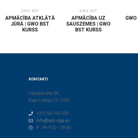
GWO BST
GWO BST
APMĀCĪBA ATKLĀTĀ
APMĀCĪBA UZ
GWO 
JŪRĀ | GWO BST
SAUSZEMES | GWO
KURSS
BST KURSS
KONTAKTI
Liepājas iela 34,
Rīga, Latvija, LV-1002
+371 66 154 330
info@iqtc-riga.eu
P - Pk 9:00 - 18:00