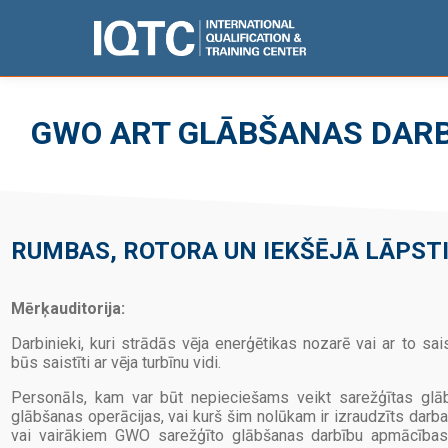
GWO ART GLĀBŠANAS DARB
RUMBAS, ROTORA UN IEKŠĒJĀ LĀPST
Mērķauditorija:
Darbinieki, kuri strādās vēja enerģētikas nozarē vai ar to sa
būs saistīti ar vēja turbīnu vidi.
Personāls, kam var būt nepieciešams veikt sarežģītas glāb
glābšanas operācijas, vai kurš šim nolūkam ir izraudzīts darb
vai vairākiem GWO sarežģīto glābšanas darbību apmācības 