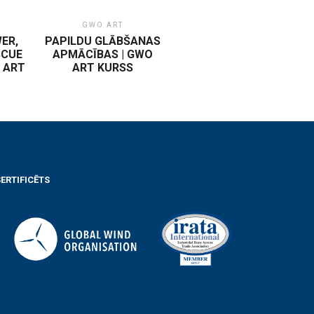
GWO ART
ER,
PAPILDU GLĀBŠANAS
SCUE
APMĀCĪBAS | GWO
O ART
ART KURSS
ERTIFICĒTS