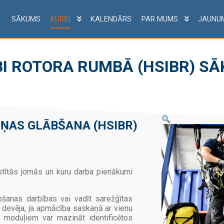
SĀKUMS
KURSI
KALENDĀRS
PAR MUMS
JAUNU
I ROTORA RUMBĀ (HSIBR) SĀ
IŅAS GLĀBŠANA (HSIBR)
istītās jomās un kuru darba pienākumi
šanas darbības vai vadīt sarežģītas
a devēja, ja apmācība saskaņā ar vienu
moduļiem var mazināt identificētos