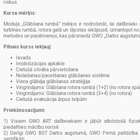
riskus.
Kursa mērķis:
Moduļa „Glābšana rumbā” mērķis ir nodrošināt, lai dalībnieki 
turbīnas rumbā, rotora galā un lāpstas iekšpusē, izmantojot n
metodes un paņēmienus, kas pārsniedz GWO „Darbs augstumā
Pilnais kurss iekļauj:
Ievads
Imobilizācijas apkakle
Cietušā cilvēka pārvietošana
Nolaišanas/pacelšanas glābšanas sistēma
Viena glābēja glābšanas stratēģija
Vingrinājums: Glābšana rotora rumbā (1+2) (no rotora spā
Vingrinājums: Glābšana rotora rumbā (3+4) (no rotora)
Cietušā evakuācija ārpus telpām
Priekšnosacījumi:
1) Visiem GWO ART dalībniekiem ir jābūt atbilstošā fizis
piedalīties mācību norisē.
2) Derīgi GWO BST Darbs augstumā, GWO Pirmā palīdzība 
sertifikāti.