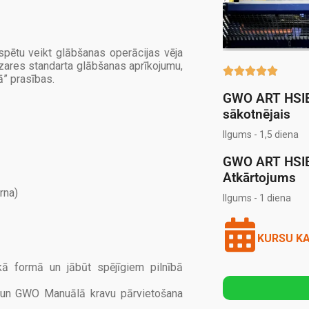
spētu veikt glābšanas operācijas vēja
ozares standarta glābšanas aprīkojumu,





” prasības.
GWO ART HSI
sākotnējais
Ilgums - 1,5 diena
GWO ART HSI
Atkārtojums
rna)
Ilgums - 1 diena
KURSU K
kā formā un jābūt spējīgiem pilnībā
un GWO Manuālā kravu pārvietošana