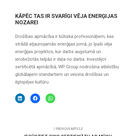
KĀPĒC TAS IR SVARĪGI VĒJA ENERĢIJAS
NOZAREI
Drošības apmācība ir būtiska profesionāļiem, kas
strādā atjaunojamās enerģijas jomā, jo īpaši vēja
enerģijas projektos, kur darbs augstumā un
ierobežotās telpās ir daļa no darba. Investējot
sertificētā apmācībā, WP Group nodrošina atbilstību
globālajiem standartiem un veicina drošības un
ilgtspējas kultūru.
PREVIOUS ARTICLE