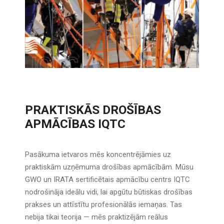
PRAKTISKĀS DROŠĪBAS
APMĀCĪBAS IQTC
Pasākuma ietvaros mēs koncentrējāmies uz
praktiskām uzņēmuma drošības apmācībām. Mūsu
GWO un IRATA sertificētais apmācību centrs IQTC
nodrošināja ideālu vidi, lai apgūtu būtiskas drošības
prakses un attīstītu profesionālās iemaņas. Tas
nebija tikai teorija — mēs praktizējām reālus