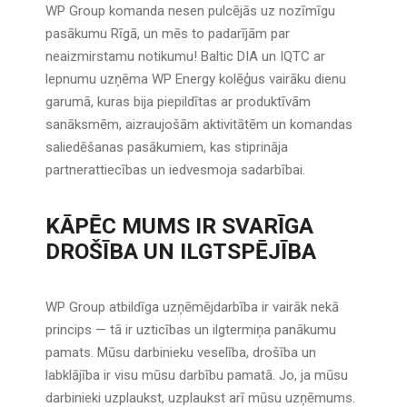
WP Group komanda nesen pulcējās uz nozīmīgu
pasākumu Rīgā, un mēs to padarījām par
neaizmirstamu notikumu! Baltic DIA un IQTC ar
lepnumu uzņēma WP Energy kolēģus vairāku dienu
garumā, kuras bija piepildītas ar produktīvām
sanāksmēm, aizraujošām aktivitātēm un komandas
saliedēšanas pasākumiem, kas stiprināja
partnerattiecības un iedvesmoja sadarbībai.
KĀPĒC MUMS IR SVARĪGA
DROŠĪBA UN ILGTSPĒJĪBA
WP Group atbildīga uzņēmējdarbība ir vairāk nekā
princips — tā ir uzticības un ilgtermiņa panākumu
pamats. Mūsu darbinieku veselība, drošība un
labklājība ir visu mūsu darbību pamatā. Jo, ja mūsu
darbinieki uzplaukst, uzplaukst arī mūsu uzņēmums.