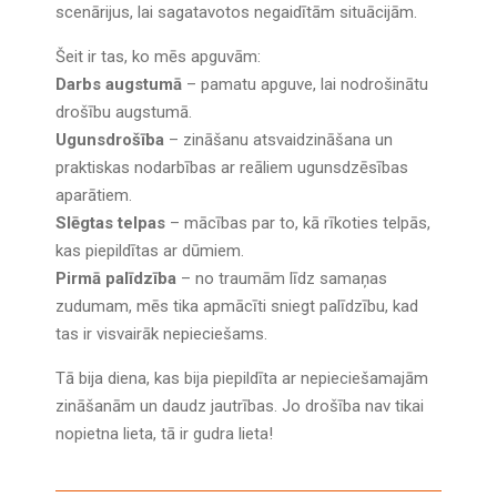
scenārijus, lai sagatavotos negaidītām situācijām.
Šeit ir tas, ko mēs apguvām:
Darbs augstumā
– pamatu apguve, lai nodrošinātu
drošību augstumā.
Ugunsdrošība
– zināšanu atsvaidzināšana un
praktiskas nodarbības ar reāliem ugunsdzēsības
aparātiem.
Slēgtas telpas
– mācības par to, kā rīkoties telpās,
kas piepildītas ar dūmiem.
Pirmā palīdzība
– no traumām līdz samaņas
zudumam, mēs tika apmācīti sniegt palīdzību, kad
tas ir visvairāk nepieciešams.
Tā bija diena, kas bija piepildīta ar nepieciešamajām
zināšanām un daudz jautrības. Jo drošība nav tikai
nopietna lieta, tā ir gudra lieta!