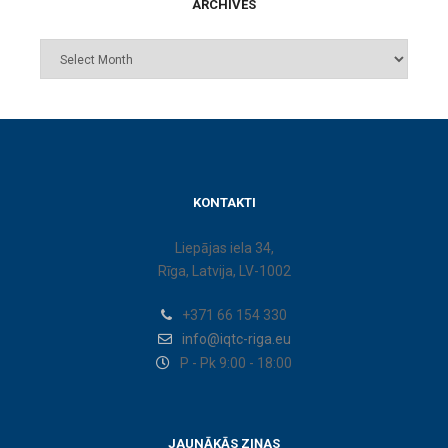
ARCHIVES
KONTAKTI
Liepājas iela 34,
Rīga, Latvija, LV-1002
+371 66 154 330
info@iqtc-riga.eu
P - Pk 9:00 - 18:00
JAUNĀKĀS ZIŅAS