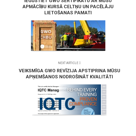
IEGŪSTIET GWO SERTIFIKĀTU AR MŪSU
APMĀCĪBU KURSĀ CELTŅU UN PACĒLĀJU
LIETOŠANAS PAMATI
NEXT ARTICLE
VEIKSMĪGA GWO REVĪZIJA APSTIPRINA MŪSU
APŅEMŠANOS NODROŠINĀT KVALITĀTI