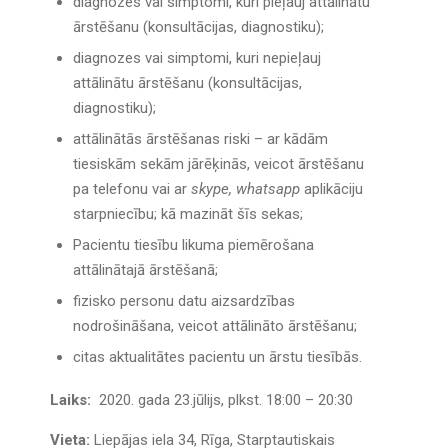
diagnozes vai simptomi, kuri pieļauj attālinātu
ārstēšanu (konsultācijas, diagnostiku);
diagnozes vai simptomi, kuri nepieļauj
attālinātu ārstēšanu (konsultācijas,
diagnostiku);
attālinātās ārstēšanas riski – ar kādām
tiesiskām sekām jārēķinās, veicot ārstēšanu
pa telefonu vai ar
skype, whatsapp
aplikāciju
starpniecību; kā mazināt šīs sekas;
Pacientu tiesību likuma piemērošana
attālinātajā ārstēšanā;
fizisko personu datu aizsardzības
nodrošināšana, veicot attālināto ārstēšanu;
citas aktualitātes pacientu un ārstu tiesībās.
Laiks:
2020. gada 23.jūlijs, plkst. 18:00 – 20:30
Vieta:
Liepājas iela 34, Rīga, Starptautiskais