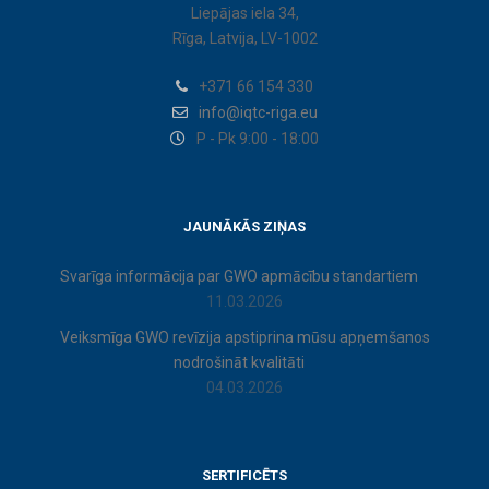
Liepājas iela 34,
Rīga, Latvija, LV-1002
+371 66 154 330
info@iqtc-riga.eu
P - Pk 9:00 - 18:00
JAUNĀKĀS ZIŅAS
Svarīga informācija par GWO apmācību standartiem
11.03.2026
Veiksmīga GWO revīzija apstiprina mūsu apņemšanos
nodrošināt kvalitāti
04.03.2026
SERTIFICĒTS