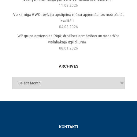
11.03.2026
Veiksmīga GWO revīzija apstiprina mūsu apņemšanos nodrošināt
kvalitāti
04.03.2026
WP grupa apvienojas Rīgā: drošības apmācības un sadarbība
vislabākajā izpildījumā
08.01.2026
ARCHIVES
KONTAKTI