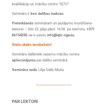
kvalifikāciju un mācību centrs “IQTC”
Seminārs ir
bez dalības maksas
Pieteikšanās
semināram un jautājumu nosūtīšana
lektorei: – līdz 22. jūlija plkst. 16:00 pa telefonu:
+371
66154330
vai e-pastu:
info@iqtc-riga.eu
Vietu skaits ierobežots!
Semināra dalībnieki saņems mācību centra
apliecinājumu
par dalību seminārā
Semināru vada
: Lilija Galle-Muša
PAR LEKTORI