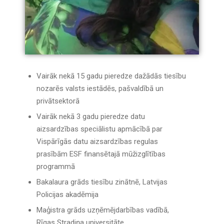
Vairāk nekā 15 gadu pieredze dažādās tiesību
nozarēs valsts iestādēs, pašvaldībā un
privātsektorā
Vairāk nekā 3 gadu pieredze datu
aizsardzības speciālistu apmācībā par
Vispārīgās datu aizsardzības regulas
prasībām ESF finansētajā mūžizglītības
programmā
Bakalaura grāds tiesību zinātnē, Latvijas
Policijas akadēmija
Maģistra grāds uzņēmējdarbības vadībā,
Rīgas Stradiņa universitāte