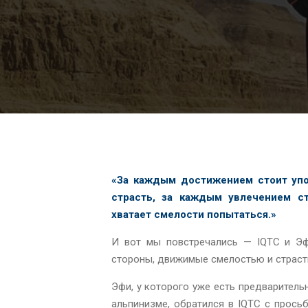
«За каждым достижением стоит упо
страсть, за каждым увлечением ст
хватает смелости попытаться.»
И вот мы повстречались — IQTC и Э
стороны, движимые смелостью и страст
Эфи, у которого уже есть предварител
альпинизме, обратился в IQTC с прось