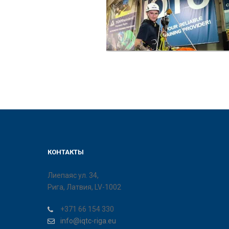
КОНТАКТЫ
Лиепаяс ул. 34,
Рига, Латвия, LV-1002
+371 66 154 330
info@iqtc-riga.eu