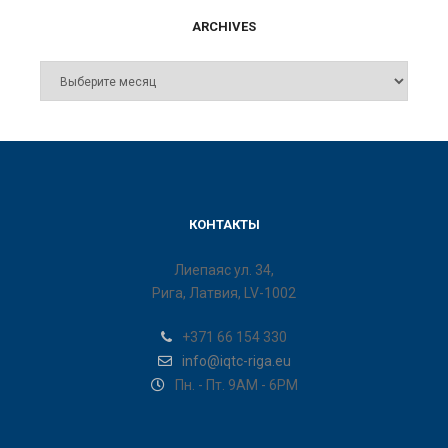
ARCHIVES
КОНТАКТЫ
Лиепаяс ул. 34,
Рига, Латвия, LV-1002
+371 66 154 330
info@iqtc-riga.eu
Пн. - Пт. 9AM - 6PM