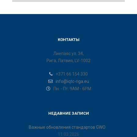
КОНТАКТЫ
Лиепаяс ул. 34,
Рига, Латвия, LV-1002
+371 66 154 330
info@iqtc-riga.eu
Пн. - Пт. 9AM - 6PM
НЕДАВНИЕ ЗАПИСИ
Важные обновления стандартов GWO
11.03.2026