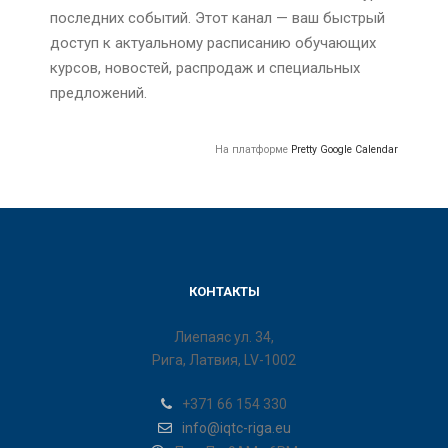
последних событий. Этот канал — ваш быстрый
доступ к актуальному расписанию обучающих
курсов, новостей, распродаж и специальных
предложений.
На платформе
Pretty Google Calendar
КОНТАКТЫ
Лиепаяс ул. 34,
Рига, Латвия, LV-1002
+371 66 154 330
info@iqtc-riga.eu